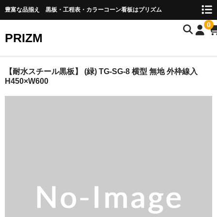
豊富な品揃え 黒板・工程表・カラーコーン看板はプリズム
0
PRIZM
HOME
【耐水スチール黒板】 (緑) TG-SG-8 横型 無地 外枠線入
H450×W600
会社概要
お支払い・送料
お問い合わせ