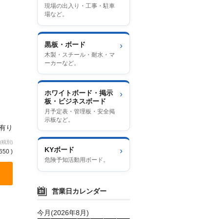
現場の出入り・工事・駐車
場など。
黒板・ボード
›
木製・スチール・耐水・マ
ーカーなど。
ホワイトボード・掲示
›
板・ビジネスボード
月予定表・管理板・安全掲
示板など。
庫有り
(税別)
KYボード
›
650 )
危険予知活動用ボード。
営業日カレンダー
今月(2026年8月)