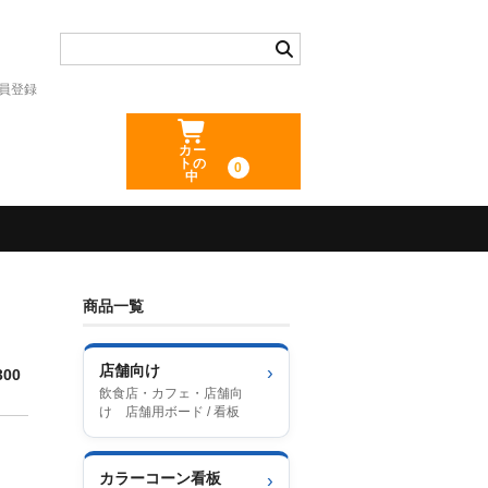
員登録
カー
トの
0
中
商品一覧
店舗向け
›
00
飲食店・カフェ・店舗向
け 店舗用ボード / 看板
カラーコーン看板
›