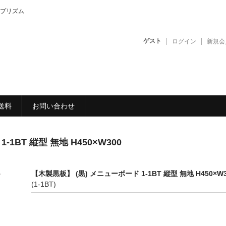
プリズム
ゲスト
ログイン
新規会
送料
お問い合わせ
1BT 縦型 無地 H450×W300
【木製黒板】 (黒) メニューボード 1-1BT 縦型 無地 H450×W3
(1-1BT)