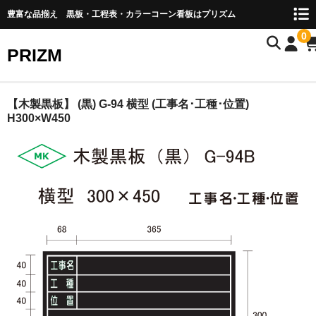
豊富な品揃え 黒板・工程表・カラーコーン看板はプリズム
0
PRIZM
HOME
【木製黒板】 (黒) G-94 横型 (工事名･工種･位置)
H300×W450
会社概要
お支払い・送料
お問い合わせ